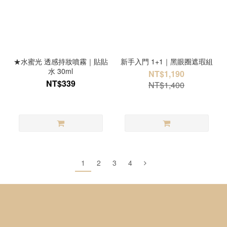
★水蜜光 透感持妝噴霧｜貼貼
新手入門 1+1｜黑眼圈遮瑕組
水 30ml
NT$1,190
NT$339
NT$1,400
1
2
3
4