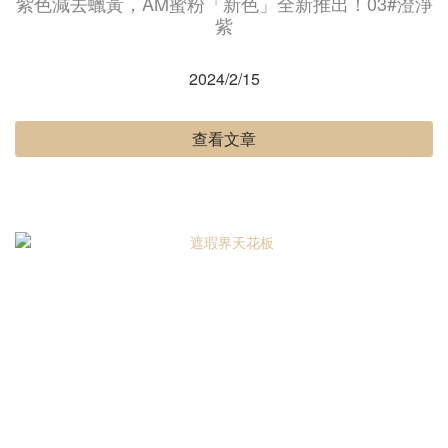
紫色減去蠟黃，AM蜜粉「新色」全新推出！03#澄淨
紫
2024/2/15
查看文章