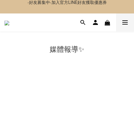
-好友募集中-加入官方LINE好友獲取優惠券
✦夏日神隊友✦ 透感持妝噴霧 貼貼水 新上市
超取 $1500 免運｜宅配 $3500 免運｜港澳 $5000 免運
-好友募集中-加入官方LINE好友獲取優惠券
媒體報導✨