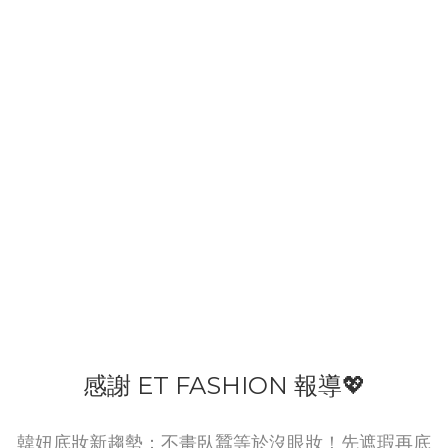
感謝 ET FASHION 報導💖
韓妞底妝新趨勢：不畫臥蠶等於沒眼妝！先遮瑕再底