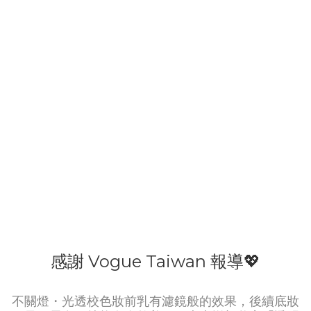
感謝 Vogue Taiwan 報導💖
不關燈・光透校色妝前乳有濾鏡般的效果，後續底妝