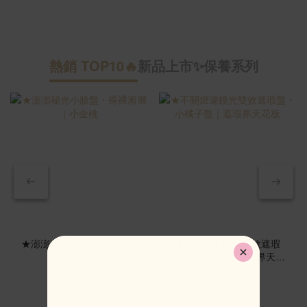
熱銷 TOP10🔥
新品上市✨
保養系列
新
★澎澎秘光小臉盤・裸裸漸
★不關燈濾鏡光雙效遮瑕
層｜小金桃
盤・小橘子盤｜遮瑕界天花
板
NT$1,062
NT$828
NT$1,180
NT$920