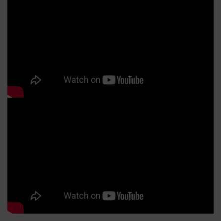
妝時須先校正顏色，再遮瑕。就像調色一樣，如果底色沒有先
紫
修正，直接覆蓋新的顏色，最後呈現的色彩就容易偏灰、偏
點
髒。校色也是相同的原理，先修正肌膚底色，再疊上遮瑕，妝
影
感自然會更乾淨。 A.M帶你看懂！不同瑕疵該選哪種校色？不
層，
同顏色的瑕疵，要用不同的互補色。以下幫大家整理出最常見
或
的顏色：校色顏色適合的瑕疵類型視覺效果與原理🧡 橘色/蜜桃
(P
色青紫色黑眼圈、血管、重度暗沉橘色能中和紫青色調，是重
鍵！
度黑眼圈的剋星！💛 黃色咖啡色黑眼圈、暗沉、膚色不均黃色
Fa
可以提亮整體氣色，打造自然的明亮感。💚 綠色泛紅、痘痘、
表延
紅褐色黑眼圈綠色可以修飾紅感，使底妝更均勻。 校色後還要
內或
遮瑕嗎？一定要！校色的目的是「修正顏色」，而不是「掩蓋
。S
瑕疵」。如果只上校色（例如抹了綠色、橘色）就出門，你的
。
臉上就會有一塊塊奇怪的色塊，看起來很不自然。 延伸閱讀：
防
校色怎麼選？依黑眼圈顏色挑對校色產品Alice｜A.M Fairyland
要
主理人 讓每張臉，在光影下，找到屬於自己的漂亮節奏
R
UV
(★