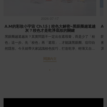
2026-07-17
A.M的彩妝小宇宙 Ch.1.5 | 校色大解密~黑眼圈越遮越
A.
灰？校色才是乾淨底妝的關鍵
黑眼圈越遮越灰？其實問題不一定出在遮瑕膏，而是少了「校
防
色」這一步。先「校色」再「遮瑕」，才能讓黑眼圈、痘印自
擦
然隱形。今天就帶大家認識校色技巧，打造乾淨、輕薄又自然
其
的底妝！ 為什麼黑眼圈總是越遮越灰？第一次學化妝時，多數
完
閱讀內文
人習慣直接拿「比膚色淺一階」或「與膚色相近」的遮瑕膏遮
住黑眼圈。結果往往是：黑眼圈還在，顏色卻變成灰藍色。💡
SP
原因大公開：不是因為遮瑕力不夠，而是少了一個重要步驟
效
——校色。當強烈的對比色（如青紫色的黑眼圈）直接疊上膚
響後
色粉體，顏色在光線折射下就會發灰。「校色」是什麼？真的
UV
必須校色嗎？校色（Color Correcting）是利用色彩學的「互補
異
色」原理，在瑕疵處先塗上特定顏色來「中和」底色，接著再
到
蓋上膚色遮瑕，這樣妝感就會變得乾淨又自然。簡單來說：上
們