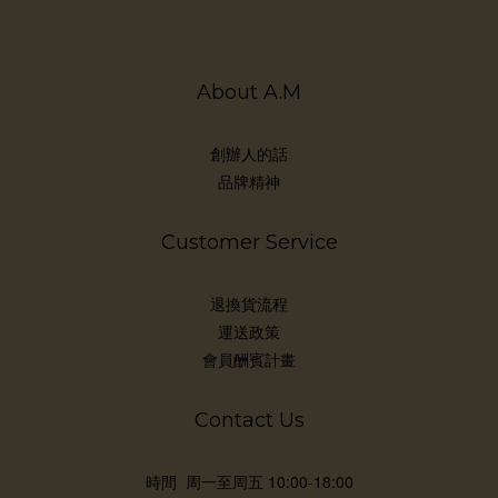
秒
泛
濕
About A.M
蜜粉
論
況：
創辦人的話
補
品牌精神
上
大原
Customer Service
PA
要
退換貨流程
係
運送政策
用的
會員酬賓計畫
Contact Us
時間 周一至周五 10:00-18:00