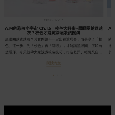
2026-07-17
A.M的彩妝小宇宙 Ch.1.5 | 校色大解密~黑眼圈越遮越
A.
灰？校色才是乾淨底妝的關鍵
黑眼圈越遮越灰？其實問題不一定出在遮瑕膏，而是少了「校
防
色」這一步。先「校色」再「遮瑕」，才能讓黑眼圈、痘印自
擦
然隱形。今天就帶大家認識校色技巧，打造乾淨、輕薄又自然
其
的底妝！ 為什麼黑眼圈總是越遮越灰？第一次學化妝時，多數
完
閱讀內文
人習慣直接拿「比膚色淺一階」或「與膚色相近」的遮瑕膏遮
住黑眼圈。結果往往是：黑眼圈還在，顏色卻變成灰藍色。💡
SP
原因大公開：不是因為遮瑕力不夠，而是少了一個重要步驟
效
——校色。當強烈的對比色（如青紫色的黑眼圈）直接疊上膚
響後
色粉體，顏色在光線折射下就會發灰。「校色」是什麼？真的
UV
必須校色嗎？校色（Color Correcting）是利用色彩學的「互補
異
色」原理，在瑕疵處先塗上特定顏色來「中和」底色，接著再
到
蓋上膚色遮瑕，這樣妝感就會變得乾淨又自然。簡單來說：上
們