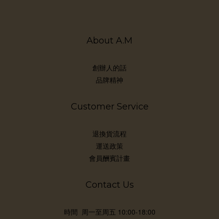
秒
泛
濕
About A.M
蜜粉
論
況：
創辦人的話
補
品牌精神
上
大原
Customer Service
PA
要
退換貨流程
係
運送政策
用的
會員酬賓計畫
Contact Us
時間 周一至周五 10:00-18:00