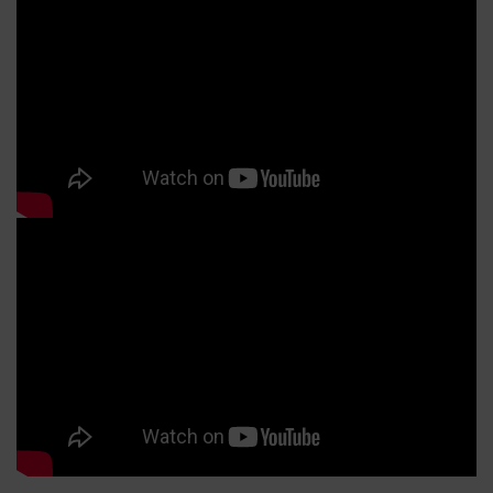
妝時須先校正顏色，再遮瑕。就像調色一樣，如果底色沒有先
紫
修正，直接覆蓋新的顏色，最後呈現的色彩就容易偏灰、偏
點
髒。校色也是相同的原理，先修正肌膚底色，再疊上遮瑕，妝
影
感自然會更乾淨。 A.M帶你看懂！不同瑕疵該選哪種校色？不
層，
同顏色的瑕疵，要用不同的互補色。以下幫大家整理出最常見
或
的顏色：校色顏色適合的瑕疵類型視覺效果與原理🧡 橘色/蜜桃
(P
色青紫色黑眼圈、血管、重度暗沉橘色能中和紫青色調，是重
鍵！
度黑眼圈的剋星！💛 黃色咖啡色黑眼圈、暗沉、膚色不均黃色
Fa
可以提亮整體氣色，打造自然的明亮感。💚 綠色泛紅、痘痘、
表延
紅褐色黑眼圈綠色可以修飾紅感，使底妝更均勻。 校色後還要
內或
遮瑕嗎？一定要！校色的目的是「修正顏色」，而不是「掩蓋
。S
瑕疵」。如果只上校色（例如抹了綠色、橘色）就出門，你的
。
臉上就會有一塊塊奇怪的色塊，看起來很不自然。 延伸閱讀：
防
校色怎麼選？依黑眼圈顏色挑對校色產品Alice｜A.M Fairyland
要
主理人 讓每張臉，在光影下，找到屬於自己的漂亮節奏
R
UV
(★