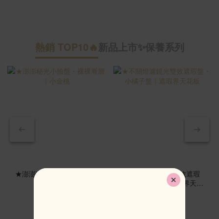
熱銷 TOP10🔥
新品上市✨
保養系列
新
★澎澎秘光小臉盤・裸裸漸
★不關燈濾鏡光雙效遮瑕
層｜小金桃
盤・小橘子盤｜遮瑕界天花
板
NT$1,062
NT$828
NT$1,180
NT$920