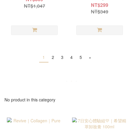
NT$299
NT$1,047
NT$349
1
2
3
4
5
»
No product in this category