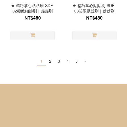
★ 精巧掌心貼貼刷-SDF-
★ 精巧掌心貼貼刷-SDF-
02極致細節刷｜扁扁刷
03笑眼臥蠶刷｜點點刷
NT$480
NT$480
1
2
3
4
5
»