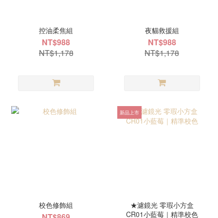
控油柔焦組
夜貓救援組
NT$988
NT$988
NT$1,178
NT$1,178
新品上市
校色修飾組
★濾鏡光 零瑕小方盒
CR01小藍莓｜精準校色
NT$869