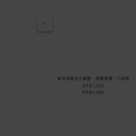
★澎澎秘光小臉盤・裸裸漸層｜小金桃
NT$1,062
NT$1,180