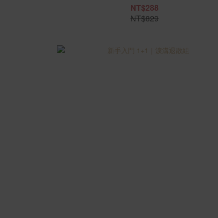
NT$288
NT$829