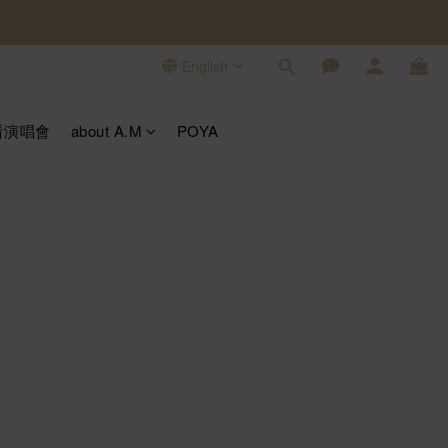
English
看演唱會
about A.M
POYA