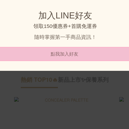
夜貓救援組
NT$988
NT$1,178
熱銷 TOP10🔥
新品上市✨
保養系列