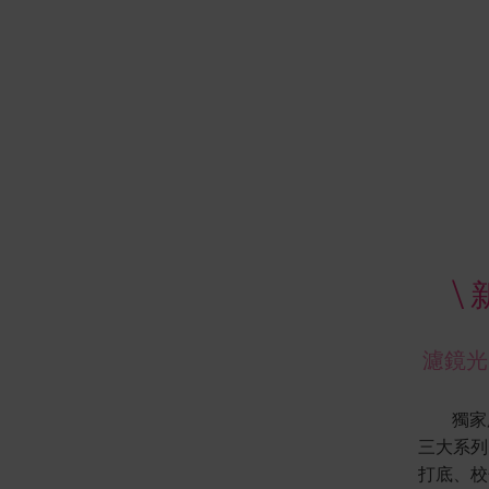
\
濾鏡光
獨家
三大系列
打底、校