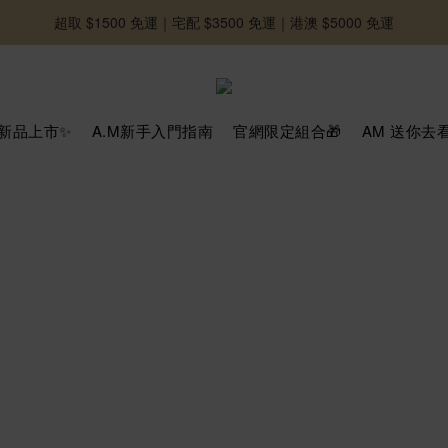
超取 $1500 免運｜宅配 $3500 免運｜港澳 $5000 免運
-好友募集中-加入官方LINE好友獲取優惠券
-好友募集中-加入官方LINE好友獲取優惠券
新品上市✨
A.M新手入門指南
官網限定組合🎁
AM 送你去