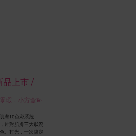
 新品上市 /
零瑕．小方盒💫
肌膚10色彩系統
，針對肌膚三大狀況
色、打光，一次搞定