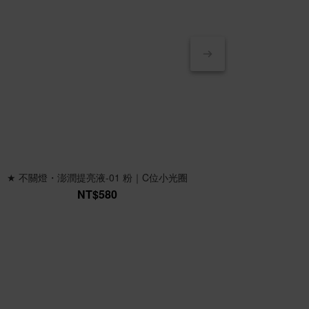
★ 不關燈・澎潤提亮液-01 粉｜C位小光圈
★澎澎秘
★濾鏡光 
NT$580