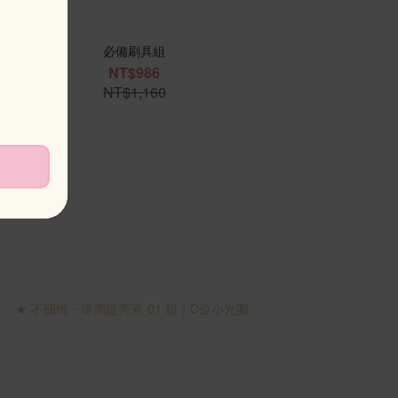
必備刷具組
NT$986
NT$1,160
新品上市