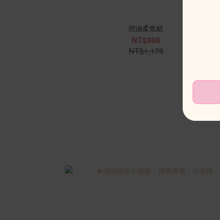
控油柔焦組
NT$988
NT$1,178