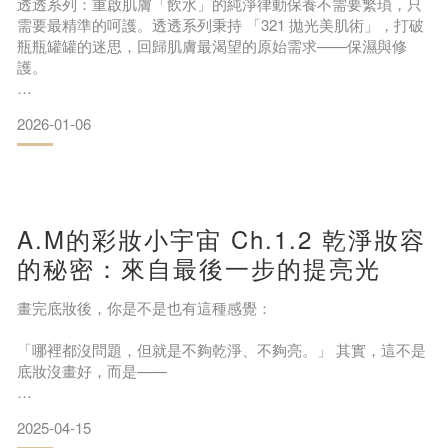
透透系列：重啟肌膚「飲水」的純淨律動保養不需要繁瑣，只
需要最精準的呵護。透透系列秉持 「321 拋光美肌術」，打破
瓶瓶罐罐的迷思，回歸肌膚最渴望的原始需求——保濕與修
護。
2026-01-06
A.M的彩妝小宇宙 Ch.1.2 乾淨妝容
✨ 層層疊加，滴滴透亮 ✨ 我們相信透亮的肌膚，並非來自厚重
的秘密：來自最後一步的提亮光
的妝飾，而是源於底層滿溢的光采。透透系列透過輕盈質地，
讓水分像階梯般滲透，透過循序漸進的堆疊，讓每一吋毛孔都
畫完底妝後，你是不是也有這種感覺：
吃飽水分，重現緊緻彈性與明亮感。
「哪裡都沒問題，但就是不夠乾淨、不夠亮。」 其實，這不是
底妝沒畫好，而是——
你少了那道，讓臉「亮起來」的關鍵光！在幫客人設計妝容
2025-04-15
時，我最在意的，