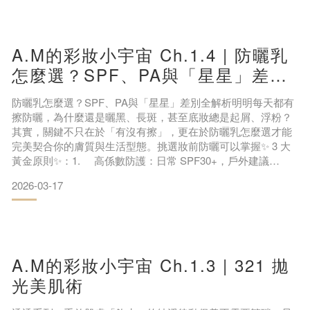
色粉體，顏色在光線折射下就會發灰。「校色」是什麼？真的
必須校色嗎？
A.M的彩妝小宇宙 Ch.1.4 | 防曬乳
怎麼選？SPF、PA與「星星」差別
全解析
防曬乳怎麼選？SPF、PA與「星星」差別全解析明明每天都有
擦防曬，為什麼還是曬黑、長斑，甚至底妝總是起屑、浮粉？
其實，關鍵不只在於「有沒有擦」，更在於防曬乳怎麼選才能
完美契合你的膚質與生活型態。挑選妝前防曬可以掌握✨ 3 大
黃金原則✨：1. 高係數防護：日常 SPF30+，戶外建議
SPF50+。2. 全方位抗老：認明 PA+++ 或 ★★★ 以上，有效
2026-03-17
防止光老化。3. 底妝親和力：質地清爽、快速成膜，不影響
後續底妝。A.M Fairyland 整理完整的防曬指南，從 U
A.M的彩妝小宇宙 Ch.1.3 | 321 拋
光美肌術