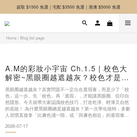
超取 $1500 免運｜宅配 $3500 免運｜港澳 $5000 免運
-好友募集中-加入官方LINE好友獲取優惠券
-好友募集中-加入官方LINE好友獲取優惠券
Home
/
Blog list page
A.M的彩妝小宇宙 Ch.1.5 | 校色大
解密~黑眼圈越遮越灰？校色才是乾
淨底妝的關鍵
黑眼圈越遮越灰？其實問題不一定出在遮瑕膏，而是少了「校
色」這一步。先「校色」再「遮瑕」，才能讓黑眼圈、痘印自
然隱形。今天就帶大家認識校色技巧，打造乾淨、輕薄又自然
的底妝！ 為什麼黑眼圈總是越遮越灰？第一次學化妝時，多數
人習慣直接拿「比膚色淺一階」或「與膚色相近」的遮瑕膏遮
住黑眼圈。結果往往是：黑眼圈還在，顏色卻變成灰藍色。💡
2026-07-17
原因大公開：不是因為遮瑕力不夠，而是少了一個重要步驟
——校色。當強烈的對比色（如青紫色的黑眼圈）直接疊上膚