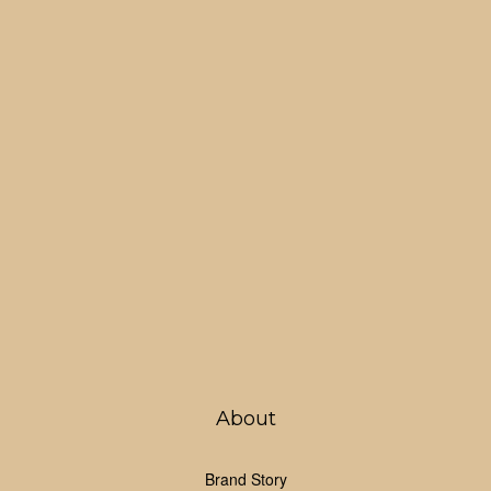
提亮：眼下三角區、鼻基底、
法令紋前段提亮修容：兩頰靠外C區拉斜修容，
鼻側陰影
About
Brand Story