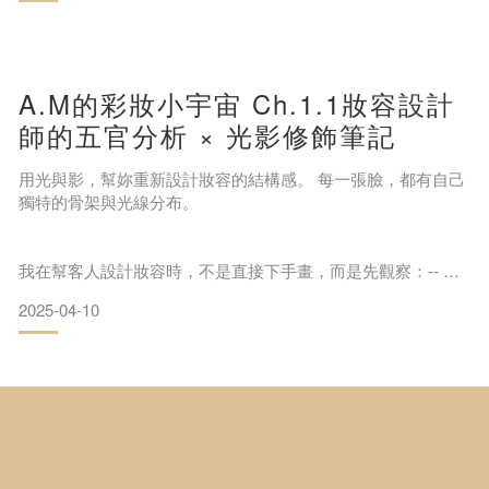
往往不是粉底的遮瑕力，而是：妳的臉在哪些地方，需要一點
點光線托起來？
🌊 肌膚喝飽水，自然就有光 🌊當水分補足，細紋與暗沉便隨之
消退。
A.M的彩妝小宇宙 Ch.1.1妝容設計
哪些部位，只要輕輕提亮，整張臉就會變乾淨、變明亮？這就
是為什麼我打造了這盤——
師的五官分析 × 光影修飾筆記
透過簡單的三步驟，不
澎澎秘光小臉盤·裸裸漸層
用光與影，幫妳重新設計妝容的結構感。 每一張臉，都有自己
獨特的骨架與光線分布。
☁️ 柔霧提亮餅 × 柔焦遮瑕粉 × 蜜桃光打亮它不是要你「畫濃
妝」，
我在幫客人設計妝容時，不是直接下手畫，而是先觀察：-- 光
而是讓妝容有細節、有層次、有呼吸感。 🪞澎澎秘光小臉
在哪裡停下來？-- 哪裡容易吸光、顯凹？--哪些地方打亮後，會
2025-04-10
讓比例變更協調？當妝容是從「觀察光影」開始，而不是「套
用技巧」，
妳的妝感才會自然、立體、屬於自己。 Ch.1.1｜臉型光影設計
最佳搭配：遮瑕秘1號 + 小顏蜜修容液 圓臉 → 重點：立體感拉
長型