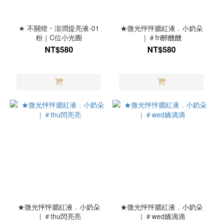
★ 不關燈・澎潤提亮液-01
★微光怦怦腮紅液．小奶朵
粉｜C位小光圈
｜＃fri醉醺醺
NT$580
NT$580
★微光怦怦腮紅液．小奶朵
★微光怦怦腮紅液．小奶朵
｜＃thu閃亮亮
｜＃wed嬌滴滴