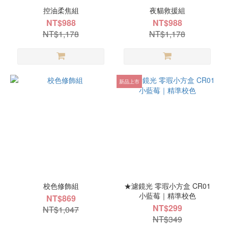
控油柔焦組
夜貓救援組
NT$988
NT$988
NT$1,178
NT$1,178
新品上市
校色修飾組
★濾鏡光 零瑕小方盒 CR01
小藍莓｜精準校色
NT$869
NT$299
NT$1,047
NT$349