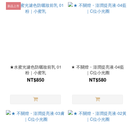
新品上市
★水蜜光濾色防曬妝前乳 01
★ 不關燈・澎潤提亮液-04藍
粉｜小蜜乳
｜C位小光圈
NT$850
NT$580