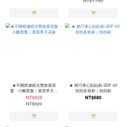
NT$1,180
★不關燈濾鏡光雙效遮瑕
★ 精巧掌心貼貼刷-SDF-05
盤・小酪梨盤｜遮瑕界天花
拍拍多效刷｜拍拍刷
板
NT$828
NT$680
NT$920