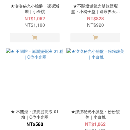
★澎澎秘光小臉盤・裸裸漸
★不關燈濾鏡光雙效遮瑕
層｜小金桃
盤・小橘子盤｜遮瑕界天花
板
NT$1,062
NT$828
NT$1,180
NT$920
★ 不關燈・澎潤提亮液-01
★澎澎秘光小臉盤・粉粉馥
粉｜C位小光圈
美｜小白桃
NT$580
NT$1,062