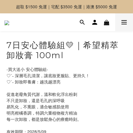
超取 $1500 免運｜宅配 $3500 免運｜港澳 $5000 免運
-好友募集中-加入官方LINE好友獲取優惠券
-好友募集中-加入官方LINE好友獲取優惠券
7日安心體驗組💛｜希望精萃
卸妝膏 100ml
-買大送小 安心體驗組-
♡ˊ˗ 深層毛孔清潔，讓底妝更服貼、更持久！
♡ˊ˗ 卸妝即養膚：越洗越漂亮
促進老廢角質代謝，溫和軟化浮出粉刺
不只是卸妝，還是毛孔的深呼吸
易乳化，不熏眼，適合敏感肌使用
明亮柑橘香調，特調六重植物複方精油
每一次卸妝，都是放鬆身心的療癒時刻。
有效期限：2028/5/09