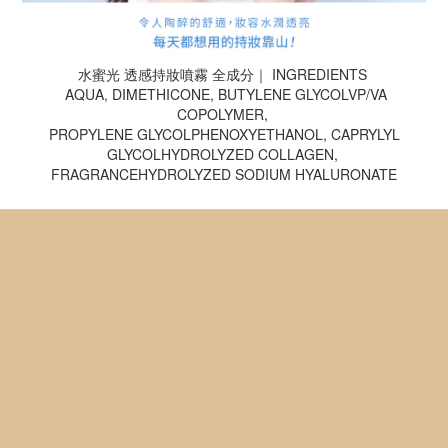
水蜜光 透感持妝噴霧 全成分｜ INGREDIENTS
AQUA, DIMETHICONE, BUTYLENE GLYCOLVP/VA
COPOLYMER,
PROPYLENE GLYCOLPHENOXYETHANOL, CAPRYLYL
GLYCOLHYDROLYZED COLLAGEN,
FRAGRANCEHYDROLYZED SODIUM HYALURONATE