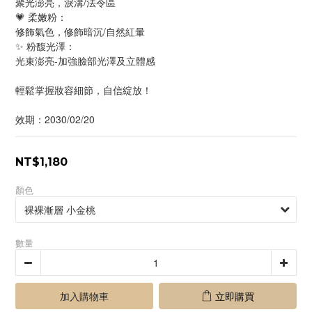
聚光澎亮，淚溝/法令區
💗 柔嫩粉：
修飾氣色，修飾暗沉/自然紅暈 
✨ 粉馥光澤：
光束澎亮-加強臉部光澤及立體感 
輕鬆掌握妝容細節，自信綻放！
效期：2030/02/20
NT$1,180
顏色
數量
加入購物車
立即購買