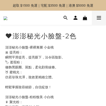
超取 $1500 免運｜宅配 $3500 免運｜港澳 $5000 免運
-好友募集中-加入官方LINE好友獲取優惠券
-好友募集中-加入官方LINE好友獲取優惠券
❤澎澎秘光小臉盤-2色
澎澎秘光小臉盤-裸裸漸層 小金桃
🎀 提亮粉：
瞬間平滑提亮，提亮眼下，法令區陰影。
🏷️ 遮瑕粉：
修飾黑眼圈、斑點，柔化顴骨線條。
🍑 蜜桃光：
仿若珍珠光澤，妝效更精緻立體。
輕鬆掌握妝容細節，自信綻放！
澎澎秘光小臉盤-粉粉馥美 小白桃
🎇 聚光粉：