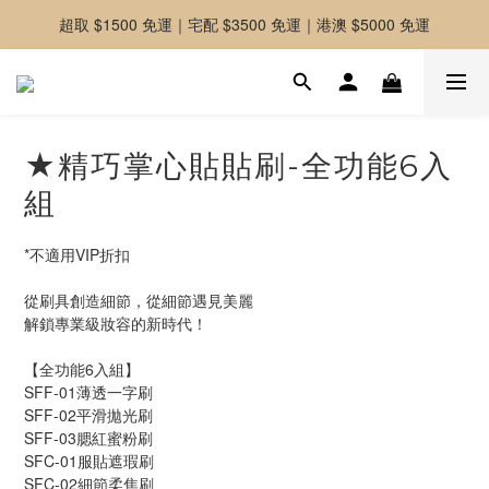
超取 $1500 免運｜宅配 $3500 免運｜港澳 $5000 免運
-好友募集中-加入官方LINE好友獲取優惠券
-好友募集中-加入官方LINE好友獲取優惠券
★精巧掌心貼貼刷-全功能6入
組
*不適用VIP折扣
從刷具創造細節，從細節遇見美麗
解鎖專業級妝容的新時代！
【全功能6入組】
SFF-01薄透一字刷
SFF-02平滑拋光刷
SFF-03腮紅蜜粉刷
SFC-01服貼遮瑕刷 
SFC-02細節柔焦刷 