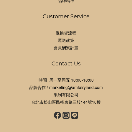
品牌精神
Customer Service
退換貨流程
運送政策
會員酬賓計畫
Contact Us
時間 周一至周五 10:00-18:00
品牌合作 / marketing@amfairyland.com
果制有限公司
台北市松山區民權東路三段144號10樓