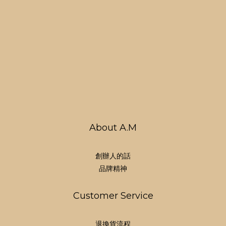
About A.M
創辦人的話
品牌精神
Customer Service
退換貨流程