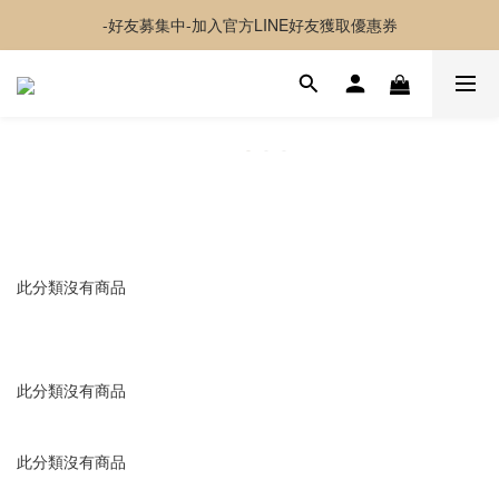
-好友募集中-加入官方LINE好友獲取優惠券
-好友募集中-加入官方LINE好友獲取優惠券
✦夏日神隊友✦ 透感持妝噴霧 貼貼水 新上市
超取 $1500 免運｜宅配 $3500 免運｜港澳 $5000 免運
-好友募集中-加入官方LINE好友獲取優惠券
此分類沒有商品
此分類沒有商品
此分類沒有商品