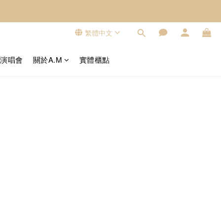
繁體中文
看演唱會
關於A.M
實體櫃點