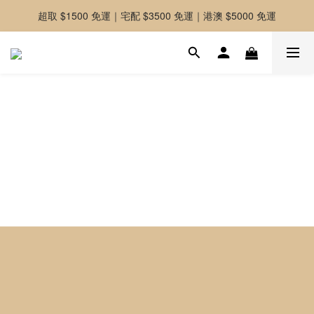
超取 $1500 免運｜宅配 $3500 免運｜港澳 $5000 免運
-好友募集中-加入官方LINE好友獲取優惠券
-好友募集中-加入官方LINE好友獲取優惠券