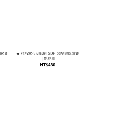
細節刷
★ 精巧掌心貼貼刷-SDF-03笑眼臥蠶刷
｜點點刷
NT$480