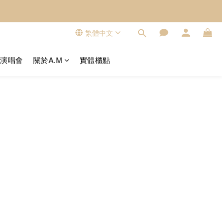
繁體中文
看演唱會
關於A.M
實體櫃點