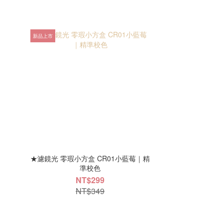
新品上市
★濾鏡光 零瑕小方盒 CR01小藍莓｜精
準校色
NT$299
NT$349