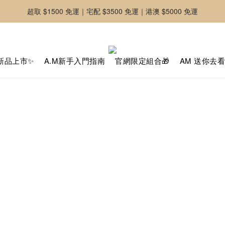
超取 $1500 免運｜宅配 $3500 免運｜港澳 $5000 免運
-好友募集中-加入官方LINE好友獲取優惠券
-好友募集中-加入官方LINE好友獲取優惠券
新品上市✨
A.M新手入門指南
官網限定組合🎁
AM 送你去