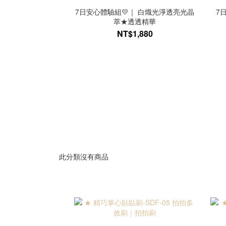
7日安心體驗組💛｜ 白熾光淨透亮光晶
7
萃★透透精華
NT$1,880
此分類沒有商品