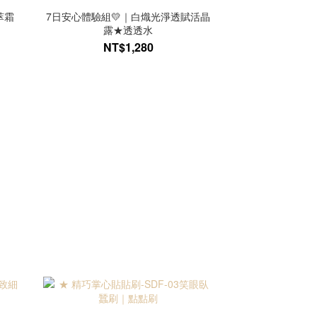
萃霜
7日安心體驗組💛｜白熾光淨透賦活晶
露★透透水
NT$1,280