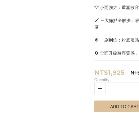
💡 小而強大：重塑妝
🖌 三大痛點全解決
度
🌟 一刷到位：粉底服
🔄 全面升級妝容質感
NT$1,925
NT$
Quantity
ADD TO CAR