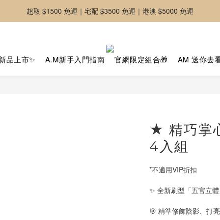
超取 $1500 免運｜宅配 $3500 免運｜港澳 $5000 免運
-好友募集中-加入官方LINE好友獲取優惠券
-好友募集中-加入官方LINE好友獲取優惠券
新品上市✨
A.M新手入門指南
官網限定組合🎁
AM 送你去
★ 精巧掌
4入組
*不適用VIP折扣
✨ 全新刷型「五官立
🎯 精準修飾陰影、打