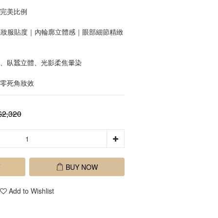
容完美比例
：底妝服貼度｜內輪廓立體感｜眼部細節精緻
貼、臥蠶立體、光影柔焦暈染
，零死角妝效
2,320
T
BUY NOW
Add to Wishlist