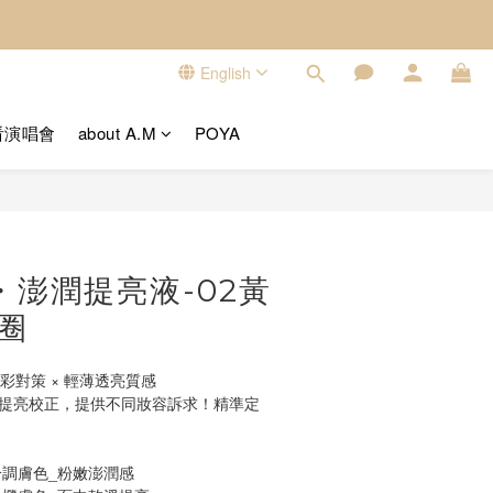
English
看演唱會
about A.M
POYA
BUY NOW
・澎潤提亮液-02黃
圈
四大色彩對策 × 輕薄透亮質感
四色提亮校正，提供不同妝容訴求！精準定
冷調膚色_粉嫩澎潤感