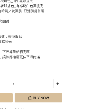
橄欖膚色_面中乾淨提亮
小麥肌膚色_有感奶白色調提亮
適合暗沉／黃調肌_亞洲肌膚首選
光關鍵
妝效，輕薄服貼
有感發光
、下巴等重點明亮區
，讓臉部輪廓更佳平滑飽滿
T
BUY NOW