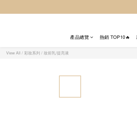
產品總覽
熱銷 TOP10🔥
View All
/
彩妝系列
/
妝前乳/提亮液