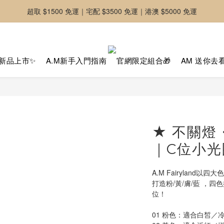
超取 $1500 免運｜宅配 $3500 免運｜港澳 $5000 免運
-好友募集中-加入官方LINE好友獲取優惠券
-好友募集中-加入官方LINE好友獲取優惠券
新品上市✨
A.M新手入門指南
官網限定組合🎁
AM 送你去
★ 不關燈
｜C位小光
A.M Fairyland以
打造粉/黃/膚/藍 ，
位！
01 粉色：適合白皙／