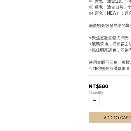
02 黃色：適合泛紅／
03 膚色：適合自然／
04 藍色（NEW）：
底妝明亮散發光彩的聚
⭐聚焦底妝立體澎潤光
⭐液態質地，打亮霧面
⭐絕佳明亮調色，即刻
使用於眼下三角、鼻樑
可加強明亮淚溝陰影區
NT$580
Quantity
ADD TO CAR