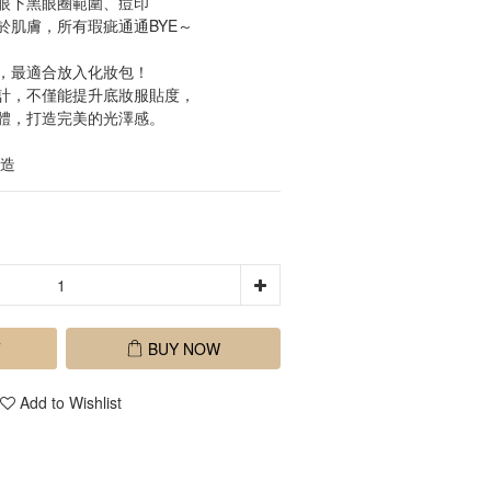
眼下黑眼圈範圍、痘印
於肌膚，所有瑕疵通通BYE～
分，最適合放入化妝包！
計，不僅能提升底妝服貼度，
體，打造完美的光澤感。
製造
T
BUY NOW
Add to Wishlist