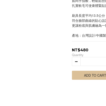
如同手指般，輕鬆貼合
扎實軟毛可使膏體緊貼
刷具長度平均13.5公
符合臉部曲線的貼心設
更讓粉底與肌膚融為一
產地：台灣設計/中國
NT$480
Quantity
ADD TO CAR