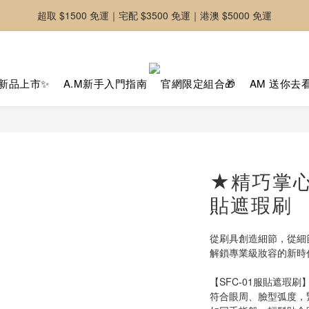
超取 $1500 免運｜宅配 $3500 免運｜港澳 $5000 免運
-好友募集中-加入官方LINE好友獲取優惠券
-好友募集中-加入官方LINE好友獲取優惠券
新品上市✨
A.M新手入門指南
官網限定組合🎁
AM 送你去
★精巧掌心
貼遮瑕刷
從刷具創造細節，從細
解鎖專業級妝容的新時
【SFC-01服貼遮瑕刷
符合眼周、臉型弧度，