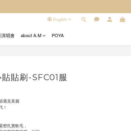
English
看演唱會
about A.M
POYA
BUY NOW
貼貼刷-SFC01服
節遇見美麗
代！
】
緊密扎實軟毛，