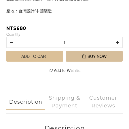
產地：台灣設計/中國製造
NT$680
Quantity
ADD TO CART
BUY NOW
Add to Wishlist
Shipping &
Customer
Description
Payment
Reviews
Description