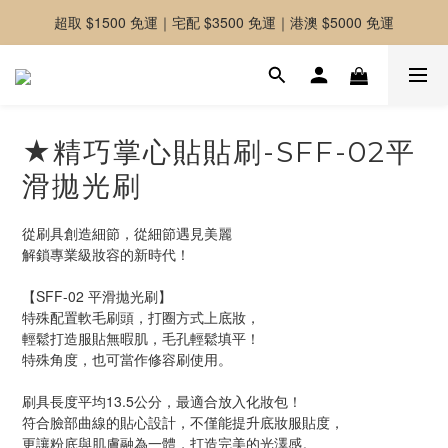
超取 $1500 免運｜宅配 $3500 免運｜港澳 $5000 免運
-好友募集中-加入官方LINE好友獲取優惠券
-好友募集中-加入官方LINE好友獲取優惠券
★精巧掌心貼貼刷-SFF-02平
滑拋光刷
從刷具創造細節，從細節遇見美麗
解鎖專業級妝容的新時代！
【SFF-02 平滑拋光刷】
特殊配置軟毛刷頭，打圈方式上底妝，
輕鬆打造服貼無暇肌，毛孔輕鬆填平！
特殊角度，也可當作修容刷使用。 
刷具長度平均13.5公分，最適合放入化妝包！
符合臉部曲線的貼心設計，不僅能提升底妝服貼度，
更讓粉底與肌膚融為一體，打造完美的光澤感。