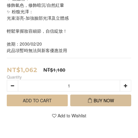
修飾氣色，修飾暗沉/自然紅暈 
✨ 粉馥光澤：
光束澎亮-加強臉部光澤及立體感 
輕鬆掌握妝容細節，自信綻放！
效期：2030/02/20
此品項暫時無法與新客優惠並用
NT$1,062
NT$1,180
Quantity
ADD TO CART
BUY NOW
Add to Wishlist