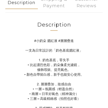
Description
Payment
Reviews
Description
#小奶朵 腮紅液 #層層疊進
一支為日常設計的「奶色基底腮紅液」
1. 奶色基底，零失手
• 比起濃烈色彩，奶朵像柔光濾鏡，
修飾瑕疵、提亮氣色。
• 顏色自帶留白感，新手也能安心使用。
2. 層層疊加，妝感自由
• 一層＝氛圍感（輕盈自然）
• 兩層＝日常好氣色（精神滿分）
• 三層＝高級精緻感（拍照也好看）