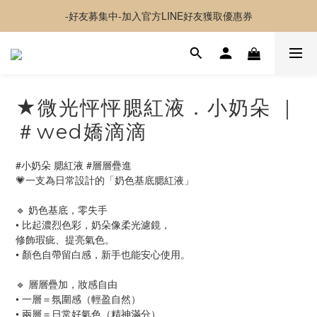
-好友募集中-加入官方LINE好友獲取優惠券
✦夏日神隊友✦ 透感持妝噴霧 貼貼水 新上市
超取 $1500 免運｜宅配 $3500 免運｜港澳 $5000 免運
-好友募集中-加入官方LINE好友獲取優惠券
★微光怦怦腮紅液．小奶朵 ｜
＃wed嬌滴滴
#小奶朵 腮紅液 #層層疊進
💗一支為日常設計的「奶色基底腮紅液」
🔹 奶色基底，零失手
• 比起濃烈色彩，奶朵像柔光濾鏡，
修飾瑕疵、提亮氣色。
• 顏色自帶留白感，新手也能安心使用。
🔹 層層疊加，妝感自由
• 一層＝氛圍感（輕盈自然）
• 兩層＝日常好氣色（精神滿分）