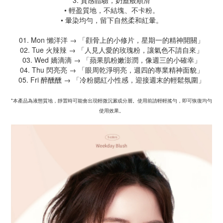
3. 質感體驗，奶蓋般順滑
• 輕盈質地，不結塊、不卡粉。
• 暈染均勻，留下自然柔和紅暈。
01. Mon 懶洋洋 → 「顴骨上的小修片，星期一的精神開關」
02. Tue 火辣辣 → 「人見人愛的玫瑰粉，讓氣色不請自來」
03. Wed 嬌滴滴 → 「蘋果肌粉嫩澎潤，像週三的小確幸」
04. Thu 閃亮亮 → 「眼周乾淨明亮，週四的專業精神面貌」
05. Fri 醉醺醺 → 「冷粉腮紅小性感，迎接週末的輕鬆氛圍」
*本產品為液態質地，靜置時可能會出現輕微沉澱或分層。使用前請輕輕搖勻，即可恢復均勻
使用效果。