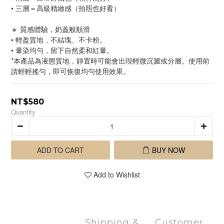
• 三層＝高級精緻感（拍照也好看）
🔹 質感體驗，奶蓋般順滑
• 輕盈質地，不結塊、不卡粉。
• 暈染均勻，留下自然柔和紅暈。
*本產品為液態質地，靜置時可能會出現輕微沉澱或分層。使用前
請輕輕搖勻，即可恢復均勻使用效果。
NT$580
Quantity
ADD TO CART
BUY NOW
Add to Wishlist
Shipping &
Customer