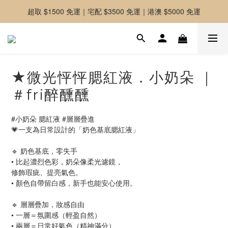
超取 $1500 免運｜宅配 $3500 免運｜港澳 $5000 免運
-好友募集中-加入官方LINE好友獲取優惠券
-好友募集中-加入官方LINE好友獲取優惠券
★微光怦怦腮紅液．小奶朵 ｜
＃fri醉醺醺
#小奶朵 腮紅液 #層層疊進
💗一支為日常設計的「奶色基底腮紅液」
🔹 奶色基底，零失手
• 比起濃烈色彩，奶朵像柔光濾鏡，
修飾瑕疵、提亮氣色。
• 顏色自帶留白感，新手也能安心使用。
🔹 層層疊加，妝感自由
• 一層＝氛圍感（輕盈自然）
• 兩層＝日常好氣色（精神滿分）