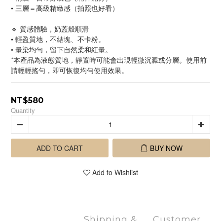
• 三層＝高級精緻感（拍照也好看）
🔹 質感體驗，奶蓋般順滑
• 輕盈質地，不結塊、不卡粉。
• 暈染均勻，留下自然柔和紅暈。
*本產品為液態質地，靜置時可能會出現輕微沉澱或分層。使用前
請輕輕搖勻，即可恢復均勻使用效果。
NT$580
Quantity
ADD TO CART
BUY NOW
Add to Wishlist
Shipping &
Customer