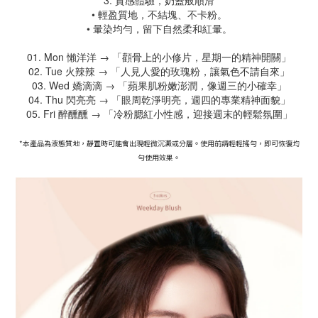
3. 質感體驗，奶蓋般順滑
• 輕盈質地，不結塊、不卡粉。
• 暈染均勻，留下自然柔和紅暈。
01. Mon 懶洋洋 → 「顴骨上的小修片，星期一的精神開關」
02. Tue 火辣辣 → 「人見人愛的玫瑰粉，讓氣色不請自來」
03. Wed 嬌滴滴 → 「蘋果肌粉嫩澎潤，像週三的小確幸」
04. Thu 閃亮亮 → 「眼周乾淨明亮，週四的專業精神面貌」
05. Fri 醉醺醺 → 「冷粉腮紅小性感，迎接週末的輕鬆氛圍」
*本產品為液態質地，靜置時可能會出現輕微沉澱或分層。使用前請輕輕搖勻，即可恢復均
勻使用效果。