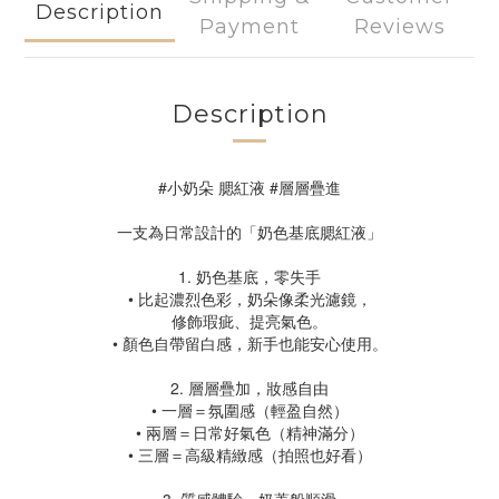
Description
Payment
Reviews
Description
#小奶朵 腮紅液 #層層疊進
一支為日常設計的「奶色基底腮紅液」
1. 奶色基底，零失手
• 比起濃烈色彩，奶朵像柔光濾鏡，
修飾瑕疵、提亮氣色。
• 顏色自帶留白感，新手也能安心使用。
2. 層層疊加，妝感自由
• 一層＝氛圍感（輕盈自然）
• 兩層＝日常好氣色（精神滿分）
• 三層＝高級精緻感（拍照也好看）