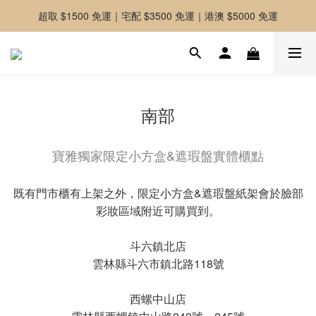
超取 $1500 免運｜宅配 $3500 免運｜港澳 $5000 免運
-好友募集中-加入官方LINE好友獲取優惠券
-好友募集中-加入官方LINE好友獲取優惠券
南部
寶雅獨家限定小方盒&遮瑕盤實體櫃點
既有門市櫃有上架之外，限定小方盒&遮瑕盤紙架會於臉部
彩妝區域附近可購買到。
斗六鎮北店
雲林縣斗六市鎮北路118號
西螺中山店