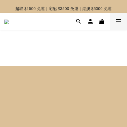
-好友募集中-加入官方LINE好友獲取優惠券
超取 $1500 免運｜宅配 $3500 免運｜港澳 $5000 免運
-好友募集中-加入官方LINE好友獲取優惠券