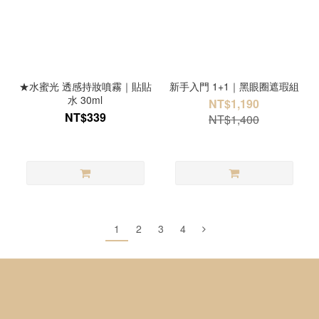
★水蜜光 透感持妝噴霧｜貼貼
新手入門 1+1｜黑眼圈遮瑕組
水 30ml
NT$1,190
NT$339
NT$1,400
1
2
3
4