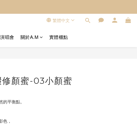
繁體中文
看演唱會
關於A.M
實體櫃點
立即購買
修顏蜜-03小顏蜜
然的平衡點。
影色，