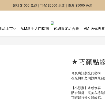
超取 $1500 免運｜宅配 $3500 免運｜港澳 $5000 免運
-好友募集中-加入官方LINE好友獲取優惠券
-好友募集中-加入官方LINE好友獲取優惠券
新品上市✨
A.M新手入門指南
官網限定組合🎁
AM 送你去
★巧顏點綴
為肌膚訂製光的藝術
在光與影之間找到最自
【小顏蜜】水感修容
貼合肌膚，完美灰棕陰
可輕鬆打造立體輪廓。