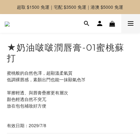
超取 $1500 免運｜宅配 $3500 免運｜港澳 $5000 免運
-好友募集中-加入官方LINE好友獲取優惠券
-好友募集中-加入官方LINE好友獲取優惠券
★奶油啵啵潤唇膏-01蜜桃蘇
打
蜜桃般的自然色澤，超顯溫柔氣質
低調裸唇感，素顏出門也能一抹顯氣色🍑
單擦輕透、與唇膏疊擦更有層次
顏色輕透自然不突兀
放在包包補妝好方便
有效日期：2029/7/8