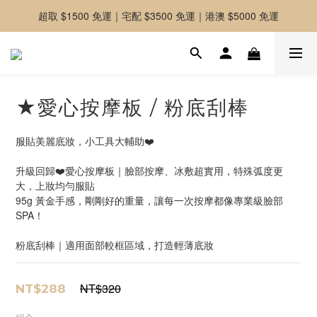
超取 $1500 免運｜宅配 $3500 免運｜港澳 $5000 免運
-好友募集中-加入官方LINE好友獲取優惠券
-好友募集中-加入官方LINE好友獲取優惠券
★愛心按摩板 / 粉底刮棒
服貼美麗底妝，小工具大輔助❤️
升級回歸❤️愛心按摩板｜臉部按摩、冰敷超實用，特殊弧度更
大，上妝均勻服貼
95g 黃金手感，剛剛好的重量，讓每一次按摩都像專業級臉部 
SPA！
粉底刮棒｜適用面部較框區域，打造輕薄底妝
NT$320
NT$288