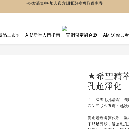
✦夏日神隊友✦ 透感持妝噴霧 貼貼水 新上市
-好友募集中-加入官方LINE好友獲取優惠券
超取 $1500 免運｜宅配 $3500 免運｜港澳 $5000 免運
-好友募集中-加入官方LINE好友獲取優惠券
新品上市✨
A.M新手入門指南
官網限定組合🎁
AM 送你去
★希望精
孔超淨化
♡ˊ˗ 深層毛孔清潔，
♡ˊ˗ 卸妝即養膚：越
促進老廢角質代謝，溫
不只是卸妝，還是毛孔