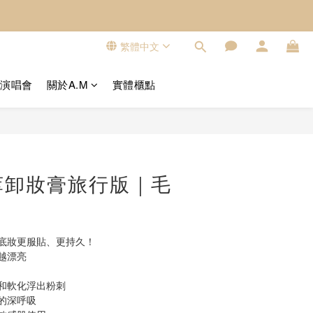
繁體中文
看演唱會
關於A.M
實體櫃點
立即購買
萃卸妝膏旅行版｜毛
讓底妝更服貼、更持久！
洗越漂亮
和軟化浮出粉刺
的深呼吸