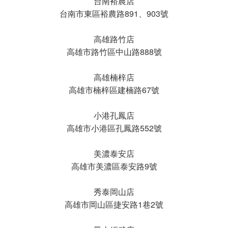
台南裕農店
台南市東區裕農路891、903號
高雄路竹店
高雄市路竹區中山路888號
高雄楠梓店
高雄市楠梓區建楠路67號
小港孔鳳店
高雄市小港區孔鳳路552號
美濃泰安店
高雄市美濃區泰安路9號
秀泰岡山店
高雄市岡山區捷安路1巷2號