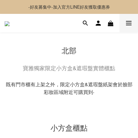
-好友募集中-加入官方LINE好友獲取優惠券
-好友募集中-加入官方LINE好友獲取優惠券
✦夏日神隊友✦ 透感持妝噴霧 貼貼水 新上市
超取 $1500 免運｜宅配 $3500 免運｜港澳 $5000 免運
-好友募集中-加入官方LINE好友獲取優惠券
北部
寶雅獨家限定小方盒&遮瑕盤實體櫃點
既有門市櫃有上架之外，限定小方盒&遮瑕盤紙架會於臉部
彩妝區域附近可購買到‧
小方盒櫃點