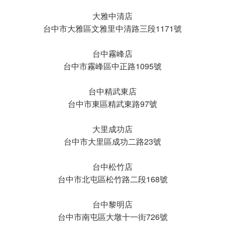
大雅中清店
台中市大雅區文雅里中清路三段1171號
台中霧峰店
台中市霧峰區中正路1095號
台中精武東店
台中市東區精武東路97號
大里成功店
台中市大里區成功二路23號
台中松竹店
台中市北屯區松竹路二段168號
台中黎明店
台中市南屯區大墩十一街726號