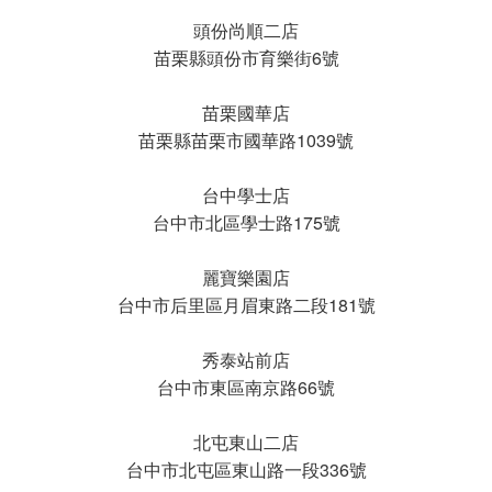
頭份尚順二店
苗栗縣頭份市育樂街6號
苗栗國華店
苗栗縣苗栗市國華路1039號
台中學士店
台中市北區學士路175號
麗寶樂園店
台中市后里區月眉東路二段181號
秀泰站前店
台中市東區南京路66號
北屯東山二店
台中市北屯區東山路一段336號