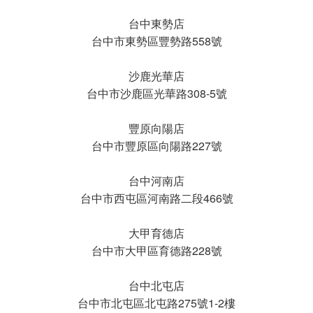
台中東勢店
台中市東勢區豐勢路558號
沙鹿光華店
台中市沙鹿區光華路308-5號
豐原向陽店
台中市豐原區向陽路227號
台中河南店
台中市西屯區河南路二段466號
大甲育德店
台中市大甲區育德路228號
台中北屯店
台中市北屯區北屯路275號1-2樓