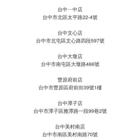
台中ㄧ中店
台中市北區太平路22-4號
台中文心店
台中市北屯區文心路四段597號
台中大墩店
台中市南屯區大墩路466號
豐原府前店
台中市豐原區府前街39號1樓
台中潭子店
台中市潭子區雅潭路一段99巷2號
台中美村南店
台中市南區美村南路70號