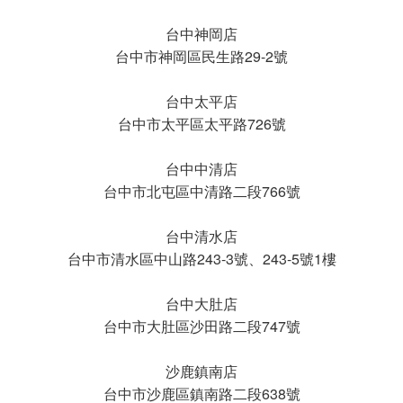
台中神岡店
台中市神岡區民生路29-2號
台中太平店
台中市太平區太平路726號
台中中清店
台中市北屯區中清路二段766號
台中清水店
台中市清水區中山路243-3號、243-5號1樓
台中大肚店
台中市大肚區沙田路二段747號
沙鹿鎮南店
台中市沙鹿區鎮南路二段638號