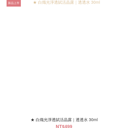
新品上市
★ 白熾光淨透賦活晶露｜透透水 30ml
NT$499