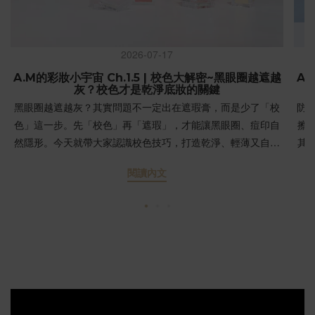
2026-07-17
A.M的彩妝小宇宙 Ch.1.5 | 校色大解密~黑眼圈越遮越
A.
灰？校色才是乾淨底妝的關鍵
黑眼圈越遮越灰？其實問題不一定出在遮瑕膏，而是少了「校
防
色」這一步。先「校色」再「遮瑕」，才能讓黑眼圈、痘印自
擦
然隱形。今天就帶大家認識校色技巧，打造乾淨、輕薄又自然
其
的底妝！ 為什麼黑眼圈總是越遮越灰？第一次學化妝時，多數
完
閱讀內文
人習慣直接拿「比膚色淺一階」或「與膚色相近」的遮瑕膏遮
住黑眼圈。結果往往是：黑眼圈還在，顏色卻變成灰藍色。💡
SP
原因大公開：不是因為遮瑕力不夠，而是少了一個重要步驟
效
——校色。當強烈的對比色（如青紫色的黑眼圈）直接疊上膚
響後
色粉體，顏色在光線折射下就會發灰。「校色」是什麼？真的
UV
必須校色嗎？校色（Color Correcting）是利用色彩學的「互補
異
色」原理，在瑕疵處先塗上特定顏色來「中和」底色，接著再
到
蓋上膚色遮瑕，這樣妝感就會變得乾淨又自然。簡單來說：上
們