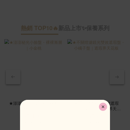
熱銷 TOP10🔥
新品上市✨
保養系列
新
★澎澎秘光小臉盤・裸裸漸
★不關燈濾鏡光雙效遮瑕
層｜小金桃
盤・小橘子盤｜遮瑕界天花
板
NT$1,062
NT$828
NT$1,180
NT$920