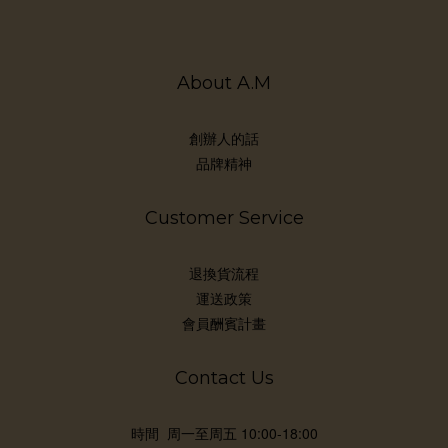
秒
泛
濕
About A.M
蜜粉
論
況：
創辦人的話
補
品牌精神
上
大原
Customer Service
PA
要
退換貨流程
係
運送政策
用的
會員酬賓計畫
Contact Us
時間 周一至周五 10:00-18:00