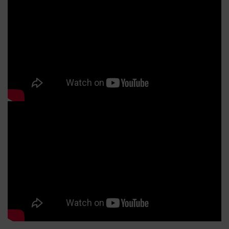
妝時須先校正顏色，再遮瑕。就像調色一樣，如果底色沒有先
紫
修正，直接覆蓋新的顏色，最後呈現的色彩就容易偏灰、偏
點
髒。校色也是相同的原理，先修正肌膚底色，再疊上遮瑕，妝
影
感自然會更乾淨。 A.M帶你看懂！不同瑕疵該選哪種校色？不
層，
同顏色的瑕疵，要用不同的互補色。以下幫大家整理出最常見
或
的顏色：校色顏色適合的瑕疵類型視覺效果與原理🧡 橘色/蜜桃
(P
色青紫色黑眼圈、血管、重度暗沉橘色能中和紫青色調，是重
鍵！
度黑眼圈的剋星！💛 黃色咖啡色黑眼圈、暗沉、膚色不均黃色
Fa
可以提亮整體氣色，打造自然的明亮感。💚 綠色泛紅、痘痘、
表延
紅褐色黑眼圈綠色可以修飾紅感，使底妝更均勻。 校色後還要
內或
遮瑕嗎？一定要！校色的目的是「修正顏色」，而不是「掩蓋
。S
瑕疵」。如果只上校色（例如抹了綠色、橘色）就出門，你的
。
臉上就會有一塊塊奇怪的色塊，看起來很不自然。 延伸閱讀：
防
校色怎麼選？依黑眼圈顏色挑對校色產品Alice｜A.M Fairyland
要
主理人 讓每張臉，在光影下，找到屬於自己的漂亮節奏
R
UV
(★