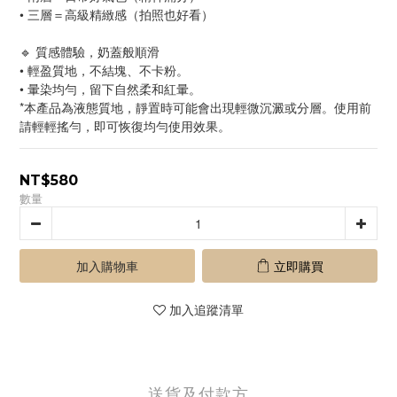
• 三層＝高級精緻感（拍照也好看）
🔹 質感體驗，奶蓋般順滑
• 輕盈質地，不結塊、不卡粉。
• 暈染均勻，留下自然柔和紅暈。
*本產品為液態質地，靜置時可能會出現輕微沉澱或分層。使用前
請輕輕搖勻，即可恢復均勻使用效果。
NT$580
數量
加入購物車
立即購買
加入追蹤清單
送貨及付款方