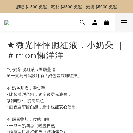
超取 $1500 免運｜宅配 $3500 免運｜港澳 $5000 免運
-好友募集中-加入官方LINE好友獲取優惠券
-好友募集中-加入官方LINE好友獲取優惠券
★微光怦怦腮紅液．小奶朵 ｜
＃mon懶洋洋
#小奶朵 腮紅液 #層層疊進
💗一支為日常設計的「奶色基底腮紅液」
🔹 奶色基底，零失手
• 比起濃烈色彩，奶朵像柔光濾鏡，
修飾瑕疵、提亮氣色。
• 顏色自帶留白感，新手也能安心使用。
🔹 層層疊加，妝感自由
• 一層＝氛圍感（輕盈自然）
• 兩層＝日常好氣色（精神滿分）