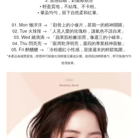
3. 質感體驗，奶蓋般順滑
• 輕盈質地，不結塊、不卡粉。
• 暈染均勻，留下自然柔和紅暈。
01. Mon 懶洋洋 → 「顴骨上的小修片，星期一的精神開關」
02. Tue 火辣辣 → 「人見人愛的玫瑰粉，讓氣色不請自來」
03. Wed 嬌滴滴 → 「蘋果肌粉嫩澎潤，像週三的小確幸」
04. Thu 閃亮亮 → 「眼周乾淨明亮，週四的專業精神面貌」
05. Fri 醉醺醺 → 「冷粉腮紅小性感，迎接週末的輕鬆氛圍」
*本產品為液態質地，靜置時可能會出現輕微沉澱或分層。使用前請輕輕搖勻，即可恢復均勻
使用效果。