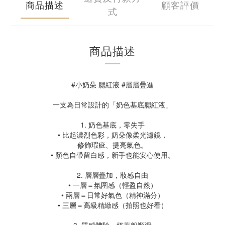
商品描述
顧客評價
式
商品描述
#小奶朵 腮紅液 #層層疊進
一支為日常設計的「奶色基底腮紅液」
1. 奶色基底，零失手
• 比起濃烈色彩，奶朵像柔光濾鏡，
修飾瑕疵、提亮氣色。
• 顏色自帶留白感，新手也能安心使用。
2. 層層疊加，妝感自由
• 一層＝氛圍感（輕盈自然）
• 兩層＝日常好氣色（精神滿分）
• 三層＝高級精緻感（拍照也好看）