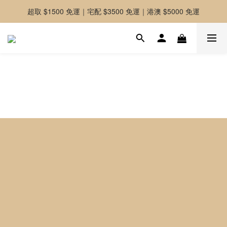
超取 $1500 免運｜宅配 $3500 免運｜港澳 $5000 免運
-好友募集中-加入官方LINE好友獲取優惠券
-好友募集中-加入官方LINE好友獲取優惠券