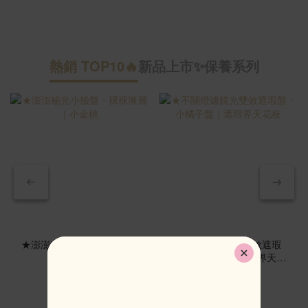
熱銷 TOP10🔥
新品上市✨
保養系列
新
★澎澎秘光小臉盤・裸裸漸
★不關燈濾鏡光雙效遮瑕
層｜小金桃
盤・小橘子盤｜遮瑕界天花
板
NT$1,062
NT$828
NT$1,180
NT$920