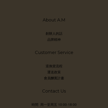
秒
泛
濕
About A.M
蜜粉
論
況：
創辦人的話
補
品牌精神
上
大原
Customer Service
PA
要
退換貨流程
係
運送政策
用的
會員酬賓計畫
Contact Us
時間 周一至周五 10:00-18:00