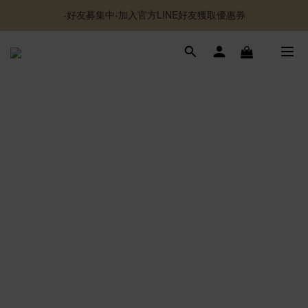
-好友募集中-加入官方LINE好友獲取優惠券
-好友募集中-加入官方LINE好友獲取優惠券
✦夏日神隊友✦ 透感持妝噴霧 貼貼水 新上市
超取 $1500 免運｜宅配 $3500 免運｜港澳 $5000 免運
-好友募集中-加入官方LINE好友獲取優惠券