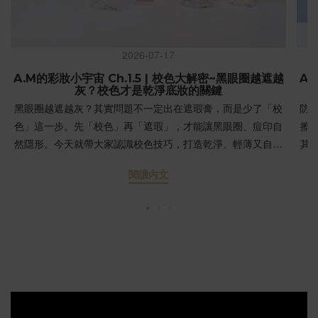
2026-07-17
A.M的彩妝小宇宙 Ch.1.5 | 校色大解密~黑眼圈越遮越
A.
灰？校色才是乾淨底妝的關鍵
黑眼圈越遮越灰？其實問題不一定出在遮瑕膏，而是少了「校
防
色」這一步。先「校色」再「遮瑕」，才能讓黑眼圈、痘印自
擦
然隱形。今天就帶大家認識校色技巧，打造乾淨、輕薄又自然
其
的底妝！ 為什麼黑眼圈總是越遮越灰？第一次學化妝時，多數
完
閱讀內文
人習慣直接拿「比膚色淺一階」或「與膚色相近」的遮瑕膏遮
住黑眼圈。結果往往是：黑眼圈還在，顏色卻變成灰藍色。💡
SP
原因大公開：不是因為遮瑕力不夠，而是少了一個重要步驟
效
——校色。當強烈的對比色（如青紫色的黑眼圈）直接疊上膚
響後
色粉體，顏色在光線折射下就會發灰。「校色」是什麼？真的
UV
必須校色嗎？校色（Color Correcting）是利用色彩學的「互補
異
色」原理，在瑕疵處先塗上特定顏色來「中和」底色，接著再
到
蓋上膚色遮瑕，這樣妝感就會變得乾淨又自然。簡單來說：上
們