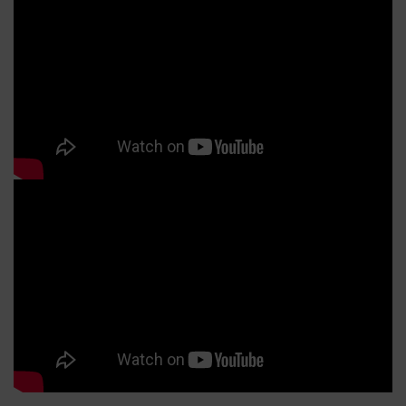
妝時須先校正顏色，再遮瑕。就像調色一樣，如果底色沒有先
紫
修正，直接覆蓋新的顏色，最後呈現的色彩就容易偏灰、偏
點
髒。校色也是相同的原理，先修正肌膚底色，再疊上遮瑕，妝
影
感自然會更乾淨。 A.M帶你看懂！不同瑕疵該選哪種校色？不
層，
同顏色的瑕疵，要用不同的互補色。以下幫大家整理出最常見
或
的顏色：校色顏色適合的瑕疵類型視覺效果與原理🧡 橘色/蜜桃
(P
色青紫色黑眼圈、血管、重度暗沉橘色能中和紫青色調，是重
鍵！
度黑眼圈的剋星！💛 黃色咖啡色黑眼圈、暗沉、膚色不均黃色
Fa
可以提亮整體氣色，打造自然的明亮感。💚 綠色泛紅、痘痘、
表延
紅褐色黑眼圈綠色可以修飾紅感，使底妝更均勻。 校色後還要
內或
遮瑕嗎？一定要！校色的目的是「修正顏色」，而不是「掩蓋
。S
瑕疵」。如果只上校色（例如抹了綠色、橘色）就出門，你的
。
臉上就會有一塊塊奇怪的色塊，看起來很不自然。 延伸閱讀：
防
校色怎麼選？依黑眼圈顏色挑對校色產品Alice｜A.M Fairyland
要
主理人 讓每張臉，在光影下，找到屬於自己的漂亮節奏
R
UV
(★